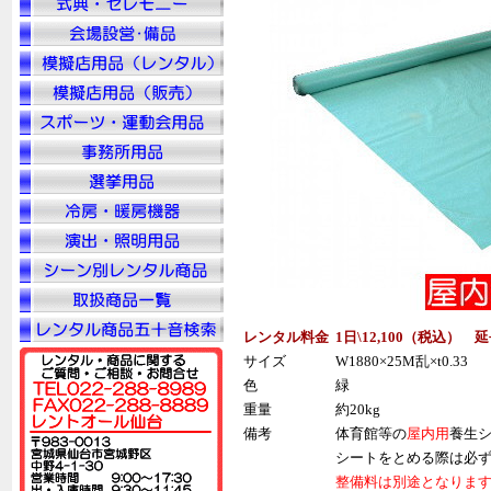
レンタル料金
1日\12,100（税込） 延
サイズ
W1880×25M乱×t0.33
色
緑
重量
約20kg
備考
体育館等の
屋内用
養生
シートをとめる際は必
整備料は別途となりま