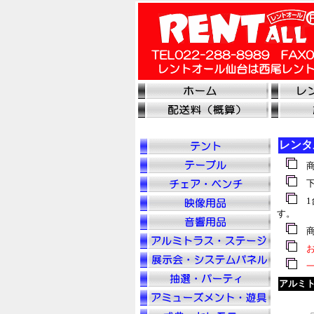
レンタ
商
下
1
す。
商
お
一
アルミト