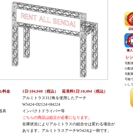
店
搬入
レン
宅配便
の配送
宅配業
可能で
いして
ル料金
1日\104,940（税
込
） 延長料1日\10,494（税
込
）
アルミトラス312角を使用したアーチ
W5424×D2124×H4224
器具
インパクトドライバー等
こちらの商品は組立が必要になります。
在庫状況によりアルミトラスの組合せは変わる場合が
あります。アルミトラスアーチW5424は一例です。