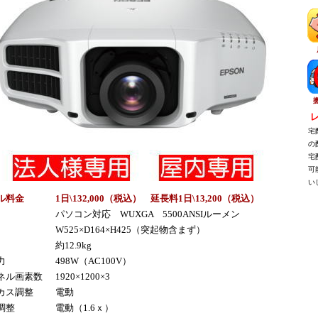
レ
宅配
の配
宅配
可能
いし
ル料金
1日\132,000（税込） 延長料1日\13,200（税込）
パソコン対応 WUXGA 5500ANSIルーメン
W525×D164×H425（突起物含まず）
約12.9kg
力
498W（AC100V）
ネル画素数
1920×1200×3
カス調整
電動
調整
電動（1.6ｘ）