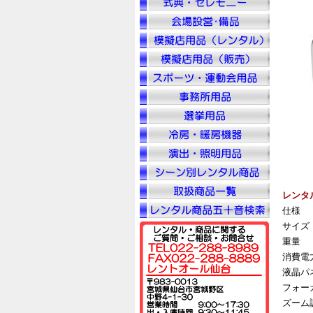
レンタ
仕様
サイズ
重量
消費電
液晶パ
フォー
ズーム