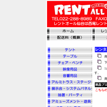
レンタ
商
1
す。
商
液晶プロ
こちら