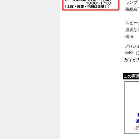
ランプ
接続端
スピー
必要な
備考
プロジ
ANS
数字が
この商
1