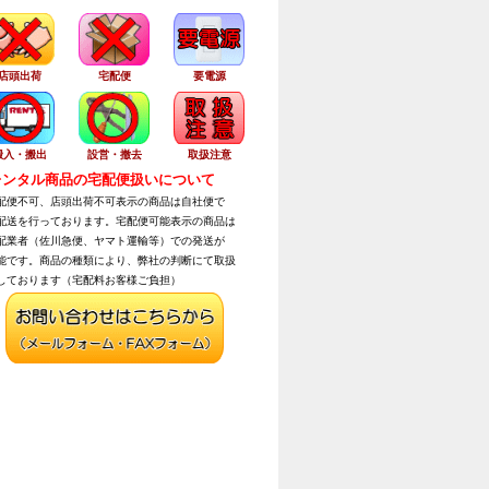
店頭出荷
宅配便
要電源
搬入・搬出
設営・撤去
取扱注意
ンタル商品の宅配便扱いについて
便不可、店頭出荷不可表示の商品は自社便で
送を行っております。宅配便可能表示の商品は
業者（佐川急便、ヤマト運輸等）での発送が
です。商品の種類により、弊社の判断にて取扱
ております（宅配料お客様ご負担）