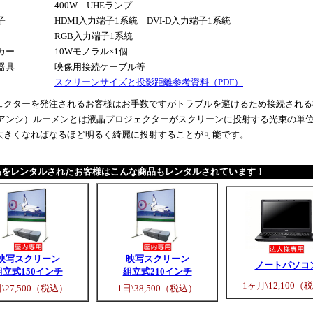
400W UHEランプ
子
HDMI入力端子1系統 DVI-D入力端子1系統
RGB入力端子1系統
カー
10Wモノラル×1個
器具
映像用接続ケーブル等
スクリーンサイズと投影距離参考資料（PDF）
ェクターを発注されるお客様はお手数ですがトラブルを避けるため接続される
I（アンシ）ルーメンとは液晶プロジェクターがスクリーンに投射する光束の単
大きくなればなるほど明るく綺麗に投射することが可能です。
品をレンタルされたお客様はこんな商品もレンタルされています！
映写スクリーン
映写スクリーン
ノートパソコ
組立式150インチ
組立式210インチ
1ヶ月\12,100（
日\27,500（税込）
1日\38,500（税込）