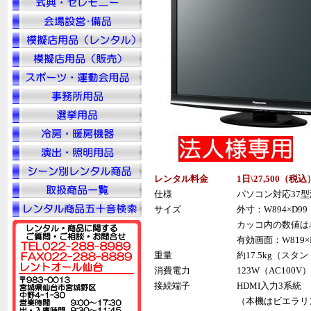
レンタル料金
1日\27,500（税
込
仕様
パソコン対応37型
サイズ
外寸：W894×D99
カッコ内の数値は
有効画面：W819×H
重量
約17.5kg（スタ
消費電力
123W（AC100V）
接続端子
HDMI入力3系統
（本機はビエラリン