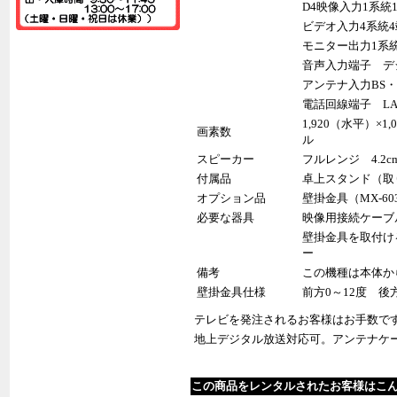
D4映像入力1系統
ビデオ入力4系統4
モニター出力1系統
音声入力端子 デ
アンテナ入力BS・
電話回線端子 LAN端
1,920（水平）×
画素数
ル
スピーカー
フルレンジ 4.2cm
付属品
卓上スタンド（取
オプション品
壁掛金具（MX-6
必要な器具
映像用接続ケーブ
壁掛金具を取付け
ー
備考
この機種は本体か
壁掛金具仕様
前方0～12度 後方0
テレビを発注されるお客様はお手数で
地上デジタル放送対応可。アンテナケ
この商品をレンタルされたお客様はこ