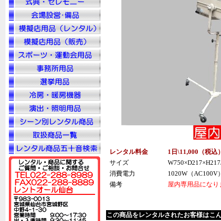
レンタル料金
1日\11,000（税
込
サイズ
W750×D217×H2
消費電力
1020W（AC100V
備考
屋内専用品になり
この商品をレンタルされたお客様はこ