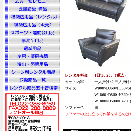
レンタル料金
1日\30,250（税込）
セット内容
一人掛け×2 三人掛け×
サイズ
W900×D860×H860
W1860×D860×H86
W1000×D500×H4
ソファー色
黒
ソファーの上に立って作業をするのは