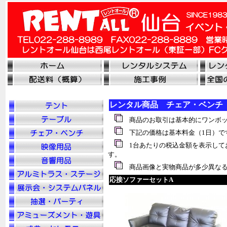
レンタル商品 チェア・ベンチ
商品のお取引は基本的にワンボッ
下記の価格は基本料金（1日）で
1台あたりの税
込
金額を表示して
す。
商品画像と実物商品が多少異なる
応接ソファーセットA