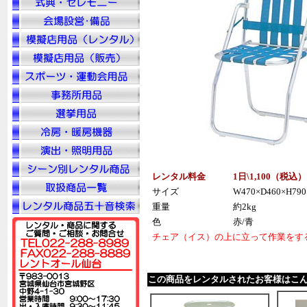
レンタル料金
1日\1,100（税
込
）
サイズ
W470×D460×H790
重量
約2kg
色
赤/青
チェア（イス）の上に立って作業をす
この商品をレンタルされたお客様はこ