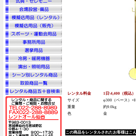
レンタル料金
1日\4,400（税
込
）
サイズ
φ300（ベース）×H
重量
約9.0kg
色
金
この商品をレンタルされたお客様はこ