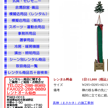
レンタル料金
1日\11,000（税
込
サイズ
W295×D295×H213
備考
榊の枝を棒の先に
相対に立て右に鏡
真榊（まさかき）の施工事例