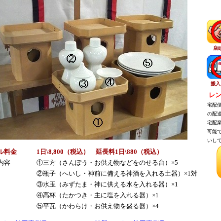
店
搬入
レン
宅配便
の配送
宅配業
可能で
いして
ル料金
1日\8,800（税
込
） 延長料1日\880（税
込
）
内容
①三方（さんぽう・お供え物などをのせる台）×5
②瓶子（へいし・神前に備える神酒を入れる土器）×1対
③水玉（みずたま・神に供える水を入れる器）×1
④高杯（たかつき・主に塩を入れる器）×1
⑤平瓦（かわらけ・お供え物を盛る器）×4