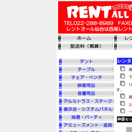
レンタ
商
下
1
す。
商
お
一
神器セ