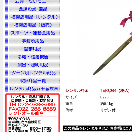
レンタル料金
1日\2,200（税
込
）
サイズ
L225
重量
約0.1kg
備考
リボン付
この商品をレンタルされたお客様はこ