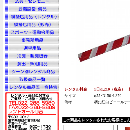
レンタル料金
1日\1,210（税
込
） 
サイズ
φ55×D150×L370
備考
柄に紅白ビニールテ
この商品をレンタルされたお客様はこ