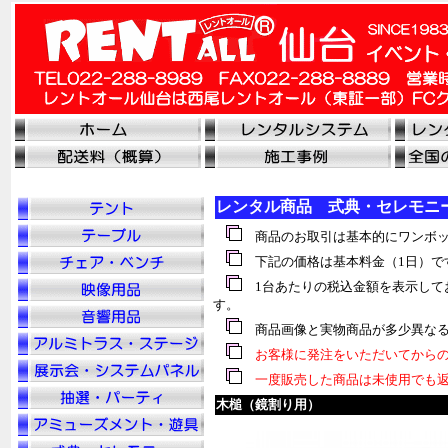
レンタル商品 式典・セレモニ
商品のお取引は基本的にワンボッ
下記の価格は基本料金（1日）で
1台あたりの税込金額を表示して
す。
商品画像と実物商品が多少異なる
お客様に発注をいただいてからの
一度販売した商品は未使用でも返
木槌（鏡割り用）