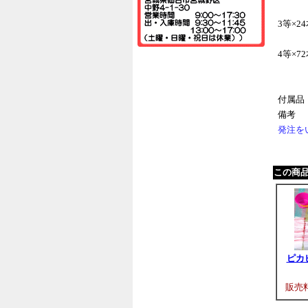
3等×2
4等×7
付属品
備考
発注を
この商
ピカ
販売料