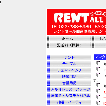
i
レンタ
商
下
1
す。
商
お
一
販