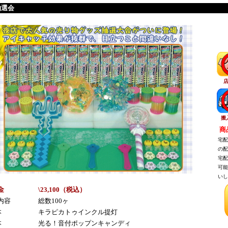
抽選会
搬
商品
宅配
の配
宅配
可能
いし
金
\23,100（税込）
内容
総数100ヶ
本
キラピカトゥインクル提灯
本
光る！音付ポップンキャンディ