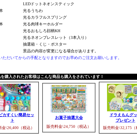
LEDドットネオンスティック
4本
光るうちわ
光るカラフルスプリング
2本
光る肉球キーホルダー
光るおもしろ顔柄KH
光るネオンブレスレット（3本入り）
抽選箱・くじ・ポスター
景品の内容が変更になる場合があります。
いただいてからの手配となりますのでお早めのご注文お願いします。
品を購入されたお客様はこんな商品も購入をされています！
ピカすくい簡易セッ
ドラえもんグ
お菓子抽選大会
ト
プレゼント
販売料金\24,750（税込）
金\26,400（税込）
販売料金\32,175