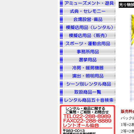
光り物
販売料
パック
1等×2
2等×2