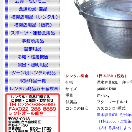
レンタル料金
1日\6,050（税込）
仕様
満水容量63L 段下
サイズ
φ600×H280
重量
約7.8kg
付属品
フタ レードル×1
コンロの目安
ガスコンロ4重式
満水容量63Lで汁物
［1杯250cc（ご飯
（入れる具材によっ