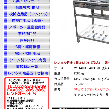
レンタル料金
1日\16,500（税込） 延
サイズ
W914×D564×H870（鉄
重量
約80kg
ガス消費量
LPG 0.92kg/h 5
付属品
ヘラ×2
備考
弊社ではプロパンガスの
キャスター付のように見