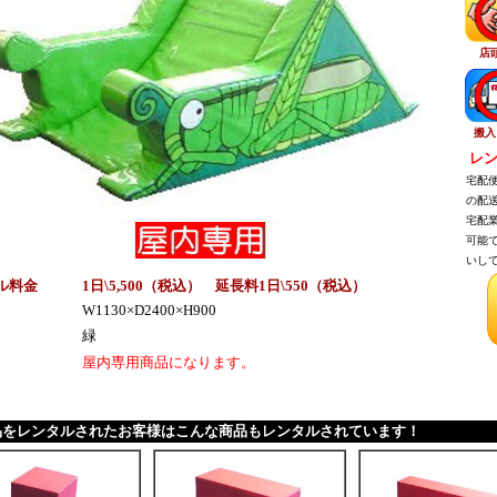
店
搬入
レン
宅配便
の配送
宅配業
可能で
いして
ル料金
1日\5,500（税
込
） 延長料1日\550（税
込
）
W1130×D2400×H900
緑
屋内専用商品になります。
品をレンタルされたお客様はこんな商品もレンタルされています！