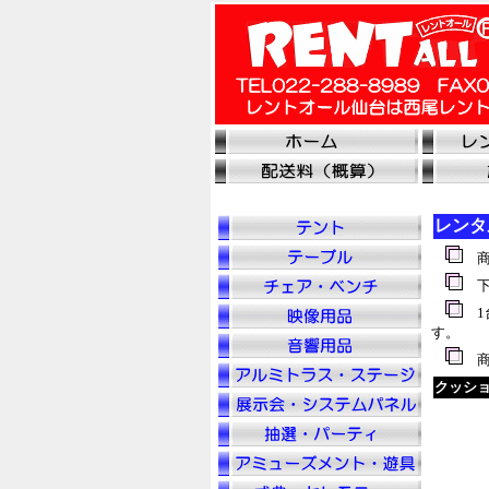
レンタ
商
下
1
す。
商
クッシ