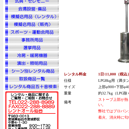
レンタル料金
1日\11,000（税
込
仕様
LPG8kg用（満
サイズ
上部φ900×下部φ40
重量
約32.7kg（LPG
ストーブ上部が熱
備考
い。
弊社ではプロパン
着火、消火時に匂