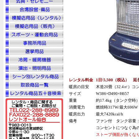
レンタル料金
1日\5,500（税込） 延
暖房の目安
木造20畳（32.4㎡）コ
サイズ
W386×D490×H657
重量
約17.4kg（タンク空時
消費電力
燃焼時317W/最大696W
暖房出力
最大7420kcal/h
備考
ファン付 タンク容量：9
コンセントにつなぐ為
ストーブ側面が熱くな