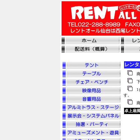
レンタ
商
下
1
す。
商
卓上扇