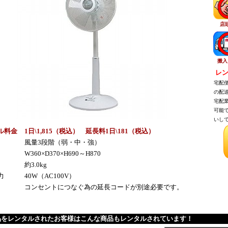
店
搬入
レン
宅配便
の配送
宅配業
可能で
いして
ル料金
1日\1,815（税込） 延長料1日\181（税込）
風量3段階（弱・中・強）
W360×D370×H690～H870
約3.0kg
力
40W（AC100V）
コンセントにつなぐ為の延長コードが別途必要です。
品をレンタルされたお客様はこんな商品もレンタルされています！